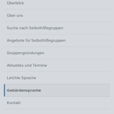
Überblick
Über uns
Suche nach Selbsthilfegruppen
Angebote für Selbsthilfegruppen
Gruppengründungen
Aktuelles und Termine
Leichte Sprache
Gebärdensprache (aktiv)
Kontakt
Überblick
Über uns
Suche nach Selbsthilfegruppen
Angebote für Selbsthilfegruppen
Gruppengründungen
Aktuelles und Termine
Leichte Sprache
Gebärdensprache
(aktiv)
Kontakt