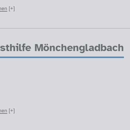
nen
bsthilfe Mönchengladbach
nen