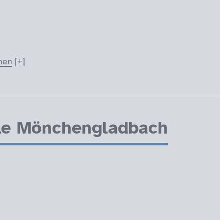
nen
lle Mönchengladbach